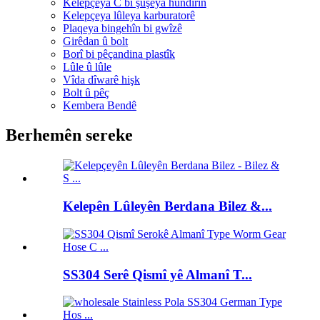
Kelepçeya C bi şûşeya hundirîn
Kelepçeya lûleya karburatorê
Plaqeya bingehîn bi gwîzê
Girêdan û bolt
Borî bi pêçandina plastîk
Lûle û lûle
Vîda dîwarê hişk
Bolt û pêç
Kembera Bendê
Berhemên sereke
Kelepên Lûleyên Berdana Bilez &...
SS304 Serê Qismî yê Almanî T...