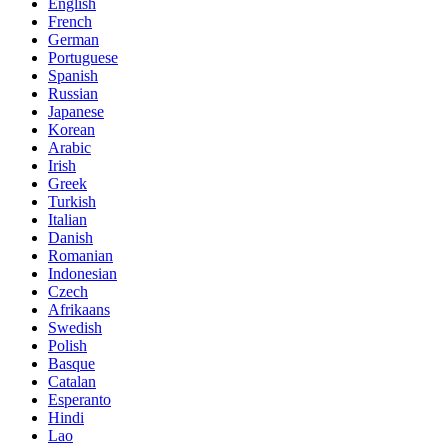
English
French
German
Portuguese
Spanish
Russian
Japanese
Korean
Arabic
Irish
Greek
Turkish
Italian
Danish
Romanian
Indonesian
Czech
Afrikaans
Swedish
Polish
Basque
Catalan
Esperanto
Hindi
Lao