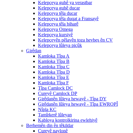
Kelepçeya guhê ya verastbar
Kelepçeya guhê ducar
Kelepçeya têla ducar
Kelepçeya têla duqat a Fransayê
Kelepçeya têla biharê
Kelepçeya Omega
Kelepçeya kursiyê
Kelepçeyên pêlavên toza hevbeş ên CV
Kelepçeya lûleya piçûk
Girêdan
Kamloka Tîpa A
Kamloka Tîpa B
Kamloka Tîpa C
Kamloka Tîpa D
Kamloka Tîpa E
Kamloka Tîpa F
Tîpa Camlock DC
Cureyê Camlock DP
Girêdanên lûleya hewayê - Tîpa DY
Girêdanên lûleya hewayê - Tîpa EWROPÎ
Nîpla KC
Tamîrkerê lûleyan
Kabloya kontrolkirina ewlehiyê
Berhemên din ên têkildar
Cureyê naylonê