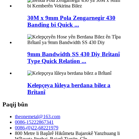
30M x 9mm Pola Zengarnegir 430
Banding bi Quick ...
9mm Bandwidth SS 430 Diy Brîtanî
Type Quick Relation ...
Kelepçeya lûleya berdana bilez a
Brîtanî
Paqij bûn
theonemetal@163.com
0086-15222867341
0086-(0)22-68221979
800 Metre li Başûrê Hikûmeta Bajarokê Yanzhuang li
Wîlayeta Jinghai, Bajarê Tianjin, Çîn