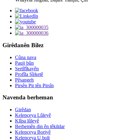
Girêdanên Bilez
Çûna nava
Paqij bûn
Sertîfîkayên
Profîla Şîrketê
Pêşangeh
Pirsên Pir tên Pirsîn
Navenda berheman
Girêdan
Kelepçeya Lûleyê
Klîpa lûleyê
Berhemên din ên têkildar
Kelepçeya Boriyê
Kelepçeya U bolt