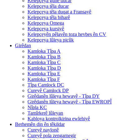
Kelepçeya guhê ducar
Kelepçeya têla ducar
Kelepçeya têla duqat a Fransayê
Kelepçeya têla biharê
Kelepçeya Omega
Kelepçeya kursiyê
Kelepçeyên pêlavên toza hevbeş ên CV
Kelepçeya lûleya piçûk
Girêdan
Kamloka Tîpa A
Kamloka Tîpa B
Kamloka Tîpa C
Kamloka Tîpa D
Kamloka Tîpa E
Kamloka Tîpa F
Tîpa Camlock DC
Cureyê Camlock DP
Girêdanên lûleya hewayê - Tîpa DY
Girêdanên lûleya hewayê - Tîpa EWROPÎ
Nîpla KC
Tamîrkerê lûleyan
Kabloya kontrolkirina ewlehiyê
Berhemên din ên têkildar
Cureyê naylonê
Cureyê pola zengarnegir