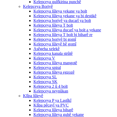
Kelepçeya qulfkirina punchê
Kelepçeya Boriyê
Kelepçeya lûleya yekane ya bolt
Kelepçeya lûleya yekane ya bi destikê
Kelepçeya boriyê ya ducarî ya bolt
Kelepçeya lûleya T bolt
Kelepçeya lûleya ducarî ya bolt a yekane
Kelepçeya lûleya T bolt bi biharê re
Kelepçeya boriyê bi gomî
Kelepçeya lûleyê bê gomî
Asêgeha xelekê
Kelepçeya kanala strûtê
Kelepçeya V
Kelepçeya lûleya mangotê
Kelepçeya spiral
Kelepçeya lûleya egzozê
Kelepçeya SL
Kelepçeya SK
Kelepçeya 2 û 4 bolt
Kelepçeya neynûkan
Klîpa lûleyê
Kelepçeya P ya Lastîkî
Klîpa pêçayî ya PVC
Kelepçeya lûleya biharê
Kelepçeya lûleya guhê yekane