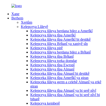
Xane
Berhem
Xertûm
Kelepçeya Lûleyê
Kelepçeya lûleya berdana bilez a Amerîkî
Kelepçeya lûleya tîpa Amerîkî
Kelepçeka lûleya tîpa Amerîkî bi destikê
Kelepçeya lûleya Brîtanî ya xaniyê şîn
Kelepçeya lûleya pirê
Kelepçeya lûleya berdana bilez a Brîtanî
Kelepçeya lûleya tîpa Brîtanî
Kelepçeya lûleya torka domdar
Kelepçeya lûleya tîpa Ewropî
Kelepçeya lûleya tîpa Almanî
Kelepçeka lûleya tîpa Almanî bi destikê
Kelepçeka lûleya tîpa Amerîkî ya giran
Kelepçeka lûleya germ a celebê Almanî ya erkê
giran
Kelepçeya lûleya tîpa Almanî ya bi serê nîvî
Kelepçeya lûleya tîpa Almanî ya bi serê nîvî bi
biharê
Kelepçeya kemberê