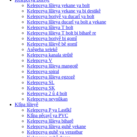
Kelepçeya lûleya yekane ya bolt
Kelepçeya lûleya yekane ya bi destikê
Kelepçeya boriyê ya ducarî ya bolt
Kelepçeya lûleya ducarî ya bolt a yekane
Kelepçeya lûleya T bolt
Kelepçeya lûleya T bolt bi biharê re
Kelepçeya boriyê bi gomî
Kelepçeya lûleyê bê gomî
Asêgeha xelekê
Kelepçeya kanala strûtê
Kelepçeya V
Kelepçeya lûleya mangotê
Kelepçeya spiral
Kelepçeya lûleya egzozê
Kelepçeya SL
Kelepçeya SK
Kelepçeya 2 û 4 bolt
Kelepçeya neynûkan
Klîpa lûleyê
Kelepçeya P ya Lastîkî
Klîpa pêçayî ya PVC
Kelepçeya lûleya biharê
Kelepçeya lûleya guhê yekane
Kelepçeya guhê ya verastbar