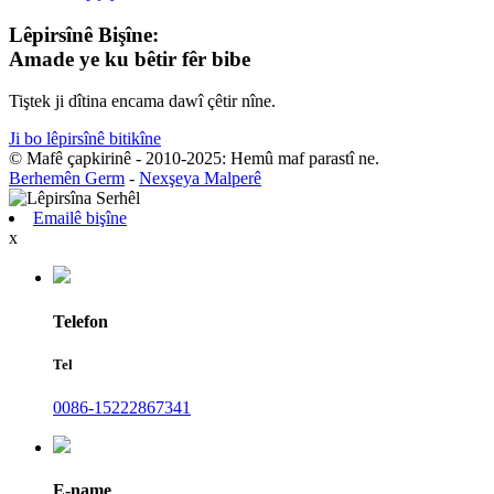
Lêpirsînê Bişîne:
Amade ye ku bêtir fêr bibe
Tiştek ji dîtina encama dawî çêtir nîne.
Ji bo lêpirsînê bitikîne
© Mafê çapkirinê - 2010-2025: Hemû maf parastî ne.
Berhemên Germ
-
Nexşeya Malperê
Emailê bişîne
x
Telefon
Tel
0086-15222867341
E-name