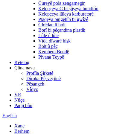
Cureyê pola zengarnegir
Kelepçeya C bi şûşeya hundirîn
Kelepçeya lûleya karburatorê
Plaqeya bingehîn bi gwîzê
Girêdan û bolt
Borî bi pêçandina plastîk
Lûle û lûle
Vîda dîwarê hişk
Bolt û pêç
Kembera Bendê
Pîvana Teypê
Ketelog
Çûna nava
Profîla Şîrketê
Dîroka Pêşveçûnê
Pêşangeh
Vîdyo
VR
Nûçe
Paqij bûn
English
Xane
Berhem