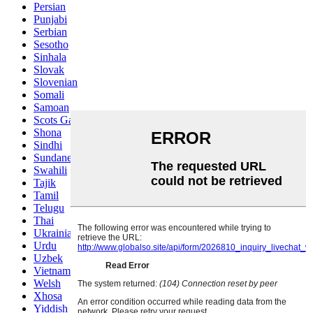
Persian
Punjabi
Serbian
Sesotho
Sinhala
Slovak
Slovenian
Somali
Samoan
Scots Gaelic
Shona
Sindhi
Sundanese
Swahili
Tajik
Tamil
Telugu
Thai
Ukrainian
Urdu
Uzbek
Vietnamese
Welsh
Xhosa
Yiddish