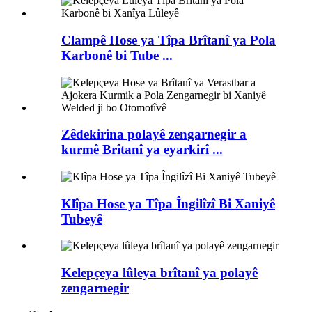
Clampê Hose ya Tîpa Brîtanî ya Pola
Karbonê bi Tube ...
Zêdekirina polayê zengarnegir a
kurmê Brîtanî ya eyarkirî ...
Klîpa Hose ya Tîpa Îngilîzî Bi Xaniyê
Tubeyê
Kelepçeya lûleya brîtanî ya polayê
zengarnegir