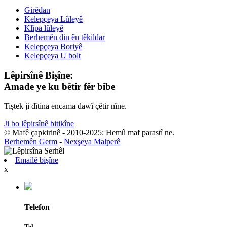
Girêdan
Kelepçeya Lûleyê
Klîpa lûleyê
Berhemên din ên têkildar
Kelepçeya Boriyê
Kelepçeya U bolt
Lêpirsînê Bişîne:
Amade ye ku bêtir fêr bibe
Tiştek ji dîtina encama dawî çêtir nîne.
Ji bo lêpirsînê bitikîne
© Mafê çapkirinê - 2010-2025: Hemû maf parastî ne.
Berhemên Germ
-
Nexşeya Malperê
Emailê bişîne
x
Telefon
Tel