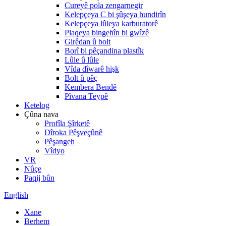
Cureyê pola zengarnegir
Kelepçeya C bi şûşeya hundirîn
Kelepçeya lûleya karburatorê
Plaqeya bingehîn bi gwîzê
Girêdan û bolt
Borî bi pêçandina plastîk
Lûle û lûle
Vîda dîwarê hişk
Bolt û pêç
Kembera Bendê
Pîvana Teypê
Ketelog
Çûna nava
Profîla Şîrketê
Dîroka Pêşveçûnê
Pêşangeh
Vîdyo
VR
Nûçe
Paqij bûn
English
Xane
Berhem