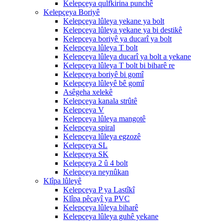
Kelepçeya qulfkirina punchê
Kelepçeya Boriyê
Kelepçeya lûleya yekane ya bolt
Kelepçeya lûleya yekane ya bi destikê
Kelepçeya boriyê ya ducarî ya bolt
Kelepçeya lûleya T bolt
Kelepçeya lûleya ducarî ya bolt a yekane
Kelepçeya lûleya T bolt bi biharê re
Kelepçeya boriyê bi gomî
Kelepçeya lûleyê bê gomî
Asêgeha xelekê
Kelepçeya kanala strûtê
Kelepçeya V
Kelepçeya lûleya mangotê
Kelepçeya spiral
Kelepçeya lûleya egzozê
Kelepçeya SL
Kelepçeya SK
Kelepçeya 2 û 4 bolt
Kelepçeya neynûkan
Klîpa lûleyê
Kelepçeya P ya Lastîkî
Klîpa pêçayî ya PVC
Kelepçeya lûleya biharê
Kelepçeya lûleya guhê yekane