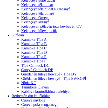
Kelepçeya guhê ducar
Kelepçeya têla ducar
Kelepçeya têla duqat a Fransayê
Kelepçeya têla biharê
Kelepçeya Omega
Kelepçeya kursiyê
Kelepçeyên pêlavên toza hevbeş ên CV
Kelepçeya lûleya piçûk
Girêdan
Kamloka Tîpa A
Kamloka Tîpa B
Kamloka Tîpa C
Kamloka Tîpa D
Kamloka Tîpa E
Kamloka Tîpa F
Tîpa Camlock DC
Cureyê Camlock DP
Girêdanên lûleya hewayê - Tîpa DY
Girêdanên lûleya hewayê - Tîpa EWROPÎ
Nîpla KC
Tamîrkerê lûleyan
Kabloya kontrolkirina ewlehiyê
Berhemên din ên têkildar
Cureyê naylonê
Cureyê pola zengarnegir