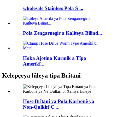
wholesale Stainless Pola S ...
Pola Zengarnegir a Kalîteya Bilind...
Hoka Ajotina Kurmik a Tîpa
Amerîkî...
Kelepçeya lûleya tîpa Brîtanî
Hose Brîtanî ya Pola Karbonê ya
Non-Qulkirî C ...