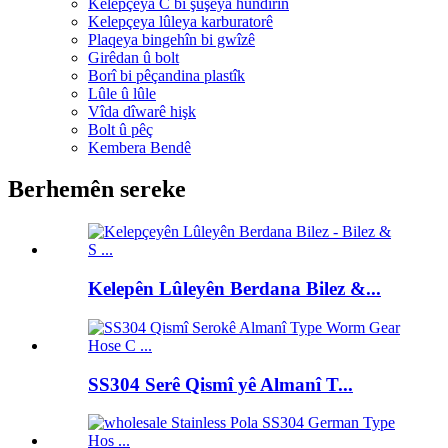
Kelepçeya C bi şûşeya hundirîn
Kelepçeya lûleya karburatorê
Plaqeya bingehîn bi gwîzê
Girêdan û bolt
Borî bi pêçandina plastîk
Lûle û lûle
Vîda dîwarê hişk
Bolt û pêç
Kembera Bendê
Berhemên sereke
Kelepên Lûleyên Berdana Bilez &...
SS304 Serê Qismî yê Almanî T...