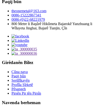
Paqij bûn
theonemetal@163.com
0086-15222867341
0086-(0)22-68221979
800 Metre li Başûrê Hikûmeta Bajarokê Yanzhuang li
Wîlayeta Jinghai, Bajarê Tianjin, Çîn
Girêdanên Bilez
Çûna nava
Paqij bûn
Sertîfîkayên
Profîla Şîrketê
Pêşangeh
Pirsên Pir tên Pirsîn
Navenda berheman