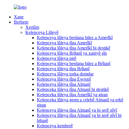
Xane
Berhem
Xertûm
Kelepçeya Lûleyê
Kelepçeya lûleya berdana bilez a Amerîkî
Kelepçeya lûleya tîpa Amerîkî
Kelepçeka lûleya tîpa Amerîkî bi destikê
Kelepçeya lûleya Brîtanî ya xaniyê şîn
Kelepçeya lûleya pirê
Kelepçeya lûleya berdana bilez a Brîtanî
Kelepçeya lûleya tîpa Brîtanî
Kelepçeya lûleya torka domdar
Kelepçeya lûleya tîpa Ewropî
Kelepçeya lûleya tîpa Almanî
Kelepçeka lûleya tîpa Almanî bi destikê
Kelepçeka lûleya tîpa Amerîkî ya giran
Kelepçeka lûleya germ a celebê Almanî ya erkê
giran
Kelepçeya lûleya tîpa Almanî ya bi serê nîvî
Kelepçeya lûleya tîpa Almanî ya bi serê nîvî bi
biharê
Kelepçeya kemberê