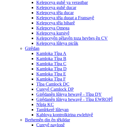
Kelepçeya guhê ya verastbar
Kelepçeya guhê ducar
Kelepçeya têla ducar
Kelepçeya têla duqat a Fransayê
Kelepçeya têla biharê
Kelepçeya Omega
Kelepçeya kursiyê
Kelepçeyên pêlavên toza hevbeş ên CV
Kelepçeya lûleya piçûk
Girêdan
Kamloka Tîpa A
Kamloka Tîpa B
Kamloka Tîpa C
Kamloka Tîpa D
Kamloka Tîpa E
Kamloka Tîpa F
Tîpa Camlock DC
Cureyê Camlock DP
Girêdanên lûleya hewayê - Tîpa DY
Girêdanên lûleya hewayê - Tîpa EWROPÎ
Nîpla KC
Tamîrkerê lûleyan
Kabloya kontrolkirina ewlehiyê
Berhemên din ên têkildar
Cureyê naylonê