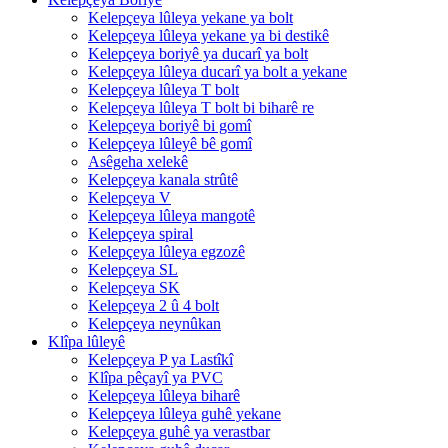
Kelepçeya lûleya yekane ya bolt
Kelepçeya lûleya yekane ya bi destikê
Kelepçeya boriyê ya ducarî ya bolt
Kelepçeya lûleya ducarî ya bolt a yekane
Kelepçeya lûleya T bolt
Kelepçeya lûleya T bolt bi biharê re
Kelepçeya boriyê bi gomî
Kelepçeya lûleyê bê gomî
Asêgeha xelekê
Kelepçeya kanala strûtê
Kelepçeya V
Kelepçeya lûleya mangotê
Kelepçeya spiral
Kelepçeya lûleya egzozê
Kelepçeya SL
Kelepçeya SK
Kelepçeya 2 û 4 bolt
Kelepçeya neynûkan
Klîpa lûleyê
Kelepçeya P ya Lastîkî
Klîpa pêçayî ya PVC
Kelepçeya lûleya biharê
Kelepçeya lûleya guhê yekane
Kelepçeya guhê ya verastbar