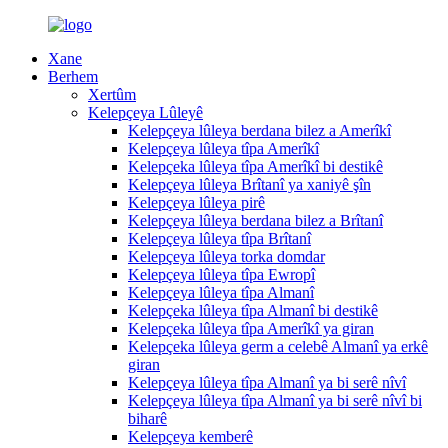
Xane
Berhem
Xertûm
Kelepçeya Lûleyê
Kelepçeya lûleya berdana bilez a Amerîkî
Kelepçeya lûleya tîpa Amerîkî
Kelepçeka lûleya tîpa Amerîkî bi destikê
Kelepçeya lûleya Brîtanî ya xaniyê şîn
Kelepçeya lûleya pirê
Kelepçeya lûleya berdana bilez a Brîtanî
Kelepçeya lûleya tîpa Brîtanî
Kelepçeya lûleya torka domdar
Kelepçeya lûleya tîpa Ewropî
Kelepçeya lûleya tîpa Almanî
Kelepçeka lûleya tîpa Almanî bi destikê
Kelepçeka lûleya tîpa Amerîkî ya giran
Kelepçeka lûleya germ a celebê Almanî ya erkê
giran
Kelepçeya lûleya tîpa Almanî ya bi serê nîvî
Kelepçeya lûleya tîpa Almanî ya bi serê nîvî bi
biharê
Kelepçeya kemberê