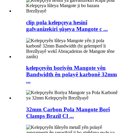
clip pola kelepçeya hesinî
galvanîzekirî şûşeya Mangote c ...
kelepçeyên boriyên Mangote yên
Bandwidth ên polayê karbonê 32mm
...
32mm Carbon Pola Mangote Borî
Clamps Brazil Cl ...