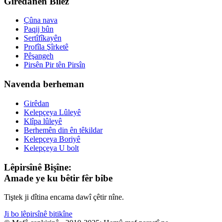
Girêdanên Bilez
Çûna nava
Paqij bûn
Sertîfîkayên
Profîla Şîrketê
Pêşangeh
Pirsên Pir tên Pirsîn
Navenda berheman
Girêdan
Kelepçeya Lûleyê
Klîpa lûleyê
Berhemên din ên têkildar
Kelepçeya Boriyê
Kelepçeya U bolt
Lêpirsînê Bişîne:
Amade ye ku bêtir fêr bibe
Tiştek ji dîtina encama dawî çêtir nîne.
Ji bo lêpirsînê bitikîne