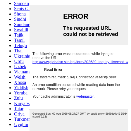
Samoan
Scots Gaelic
Shona
Sindhi
Sundanese
Swahili
Tajik
Tamil
Telugu
Thai
Ukrainian
Urdu
Uzbek
Vietnamese
Welsh
Xhosa
Yiddish
Yoruba
Zulu
Kinyarwanda
Tatar
Oriya
Turkmen
Uyghur