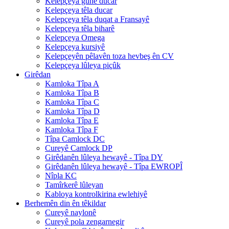
Kelepçeya guhê ducar
Kelepçeya têla ducar
Kelepçeya têla duqat a Fransayê
Kelepçeya têla biharê
Kelepçeya Omega
Kelepçeya kursiyê
Kelepçeyên pêlavên toza hevbeş ên CV
Kelepçeya lûleya piçûk
Girêdan
Kamloka Tîpa A
Kamloka Tîpa B
Kamloka Tîpa C
Kamloka Tîpa D
Kamloka Tîpa E
Kamloka Tîpa F
Tîpa Camlock DC
Cureyê Camlock DP
Girêdanên lûleya hewayê - Tîpa DY
Girêdanên lûleya hewayê - Tîpa EWROPÎ
Nîpla KC
Tamîrkerê lûleyan
Kabloya kontrolkirina ewlehiyê
Berhemên din ên têkildar
Cureyê naylonê
Cureyê pola zengarnegir