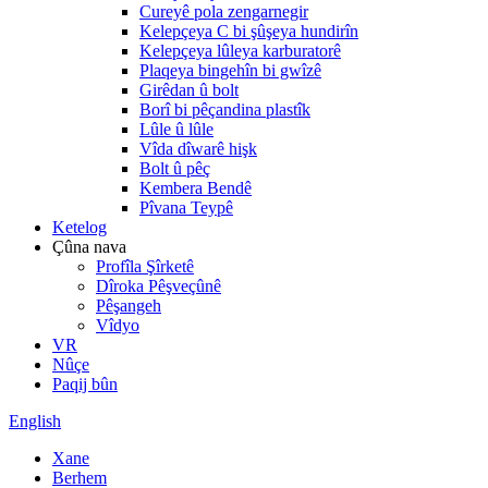
Cureyê pola zengarnegir
Kelepçeya C bi şûşeya hundirîn
Kelepçeya lûleya karburatorê
Plaqeya bingehîn bi gwîzê
Girêdan û bolt
Borî bi pêçandina plastîk
Lûle û lûle
Vîda dîwarê hişk
Bolt û pêç
Kembera Bendê
Pîvana Teypê
Ketelog
Çûna nava
Profîla Şîrketê
Dîroka Pêşveçûnê
Pêşangeh
Vîdyo
VR
Nûçe
Paqij bûn
English
Xane
Berhem