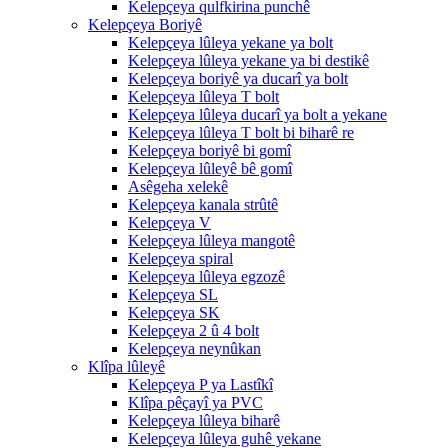
Kelepçeya qulfkirina punchê
Kelepçeya Boriyê
Kelepçeya lûleya yekane ya bolt
Kelepçeya lûleya yekane ya bi destikê
Kelepçeya boriyê ya ducarî ya bolt
Kelepçeya lûleya T bolt
Kelepçeya lûleya ducarî ya bolt a yekane
Kelepçeya lûleya T bolt bi biharê re
Kelepçeya boriyê bi gomî
Kelepçeya lûleyê bê gomî
Asêgeha xelekê
Kelepçeya kanala strûtê
Kelepçeya V
Kelepçeya lûleya mangotê
Kelepçeya spiral
Kelepçeya lûleya egzozê
Kelepçeya SL
Kelepçeya SK
Kelepçeya 2 û 4 bolt
Kelepçeya neynûkan
Klîpa lûleyê
Kelepçeya P ya Lastîkî
Klîpa pêçayî ya PVC
Kelepçeya lûleya biharê
Kelepçeya lûleya guhê yekane