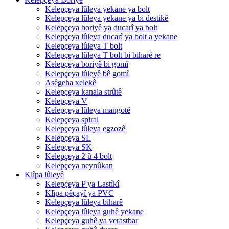
Kelepçeya lûleya yekane ya bolt
Kelepçeya lûleya yekane ya bi destikê
Kelepçeya boriyê ya ducarî ya bolt
Kelepçeya lûleya ducarî ya bolt a yekane
Kelepçeya lûleya T bolt
Kelepçeya lûleya T bolt bi biharê re
Kelepçeya boriyê bi gomî
Kelepçeya lûleyê bê gomî
Asêgeha xelekê
Kelepçeya kanala strûtê
Kelepçeya V
Kelepçeya lûleya mangotê
Kelepçeya spiral
Kelepçeya lûleya egzozê
Kelepçeya SL
Kelepçeya SK
Kelepçeya 2 û 4 bolt
Kelepçeya neynûkan
Klîpa lûleyê
Kelepçeya P ya Lastîkî
Klîpa pêçayî ya PVC
Kelepçeya lûleya biharê
Kelepçeya lûleya guhê yekane
Kelepçeya guhê ya verastbar