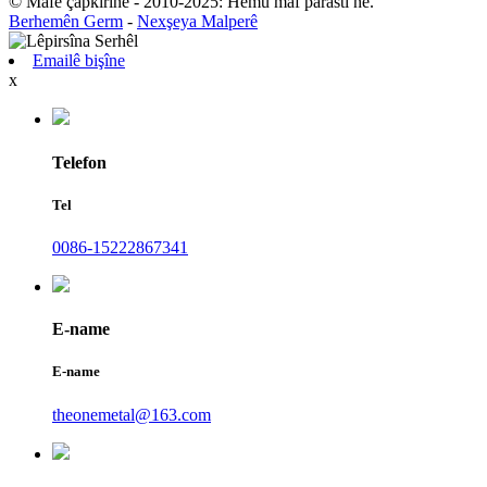
© Mafê çapkirinê - 2010-2025: Hemû maf parastî ne.
Berhemên Germ
-
Nexşeya Malperê
Emailê bişîne
x
Telefon
Tel
0086-15222867341
E-name
E-name
theonemetal@163.com