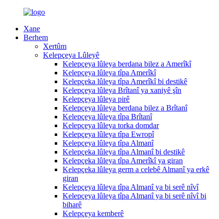
Xane
Berhem
Xertûm
Kelepçeya Lûleyê
Kelepçeya lûleya berdana bilez a Amerîkî
Kelepçeya lûleya tîpa Amerîkî
Kelepçeka lûleya tîpa Amerîkî bi destikê
Kelepçeya lûleya Brîtanî ya xaniyê şîn
Kelepçeya lûleya pirê
Kelepçeya lûleya berdana bilez a Brîtanî
Kelepçeya lûleya tîpa Brîtanî
Kelepçeya lûleya torka domdar
Kelepçeya lûleya tîpa Ewropî
Kelepçeya lûleya tîpa Almanî
Kelepçeka lûleya tîpa Almanî bi destikê
Kelepçeka lûleya tîpa Amerîkî ya giran
Kelepçeka lûleya germ a celebê Almanî ya erkê
giran
Kelepçeya lûleya tîpa Almanî ya bi serê nîvî
Kelepçeya lûleya tîpa Almanî ya bi serê nîvî bi
biharê
Kelepçeya kemberê