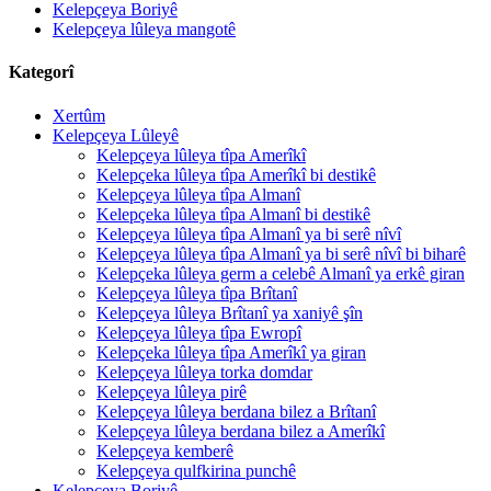
Kelepçeya Boriyê
Kelepçeya lûleya mangotê
Kategorî
Xertûm
Kelepçeya Lûleyê
Kelepçeya lûleya tîpa Amerîkî
Kelepçeka lûleya tîpa Amerîkî bi destikê
Kelepçeya lûleya tîpa Almanî
Kelepçeka lûleya tîpa Almanî bi destikê
Kelepçeya lûleya tîpa Almanî ya bi serê nîvî
Kelepçeya lûleya tîpa Almanî ya bi serê nîvî bi biharê
Kelepçeka lûleya germ a celebê Almanî ya erkê giran
Kelepçeya lûleya tîpa Brîtanî
Kelepçeya lûleya Brîtanî ya xaniyê şîn
Kelepçeya lûleya tîpa Ewropî
Kelepçeka lûleya tîpa Amerîkî ya giran
Kelepçeya lûleya torka domdar
Kelepçeya lûleya pirê
Kelepçeya lûleya berdana bilez a Brîtanî
Kelepçeya lûleya berdana bilez a Amerîkî
Kelepçeya kemberê
Kelepçeya qulfkirina punchê
Kelepçeya Boriyê