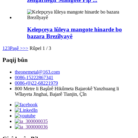
Kelepçeya lûleya mangote hinarde bo
bazara Brezîlyayê
1
2
3
Paşê >
>>
Rûpel 1 / 3
Paqij bûn
theonemetal@163.com
0086-15222867341
0086-(0)22-68221979
800 Metre li Başûrê Hikûmeta Bajarokê Yanzhuang li
Wîlayeta Jinghai, Bajarê Tianjin, Çîn