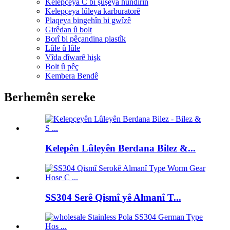
Kelepçeya C bi şûşeya hundirîn
Kelepçeya lûleya karburatorê
Plaqeya bingehîn bi gwîzê
Girêdan û bolt
Borî bi pêçandina plastîk
Lûle û lûle
Vîda dîwarê hişk
Bolt û pêç
Kembera Bendê
Berhemên sereke
Kelepên Lûleyên Berdana Bilez &...
SS304 Serê Qismî yê Almanî T...