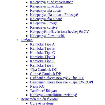
Kelepçeya guhê ya verastbar
Kelepçeya guhê ducar
Kelepçeya têla ducar
Kelepçeya têla duqat a Fransayê
Kelepçeya têla biharê
Kelepçeya Omega
Kelepçeya kursiyê
Kelepçeyên pêlavên toza hevbeş ên CV
Kelepçeya lûleya piçûk
Girêdan
Kamloka Tîpa A
Kamloka Tîpa B
Kamloka Tîpa C
Kamloka Tîpa D
Kamloka Tîpa E
Kamloka Tîpa F
Tîpa Camlock DC
Cureyê Camlock DP
Girêdanên lûleya hewayê - Tîpa DY
Girêdanên lûleya hewayê - Tîpa EWROPÎ
Nîpla KC
Tamîrkerê lûleyan
Kabloya kontrolkirina ewlehiyê
Berhemên din ên têkildar
Cureyê naylonê