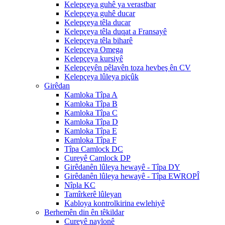
Kelepçeya guhê ya verastbar
Kelepçeya guhê ducar
Kelepçeya têla ducar
Kelepçeya têla duqat a Fransayê
Kelepçeya têla biharê
Kelepçeya Omega
Kelepçeya kursiyê
Kelepçeyên pêlavên toza hevbeş ên CV
Kelepçeya lûleya piçûk
Girêdan
Kamloka Tîpa A
Kamloka Tîpa B
Kamloka Tîpa C
Kamloka Tîpa D
Kamloka Tîpa E
Kamloka Tîpa F
Tîpa Camlock DC
Cureyê Camlock DP
Girêdanên lûleya hewayê - Tîpa DY
Girêdanên lûleya hewayê - Tîpa EWROPÎ
Nîpla KC
Tamîrkerê lûleyan
Kabloya kontrolkirina ewlehiyê
Berhemên din ên têkildar
Cureyê naylonê