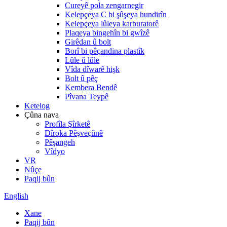
Cureyê pola zengarnegir
Kelepçeya C bi şûşeya hundirîn
Kelepçeya lûleya karburatorê
Plaqeya bingehîn bi gwîzê
Girêdan û bolt
Borî bi pêçandina plastîk
Lûle û lûle
Vîda dîwarê hişk
Bolt û pêç
Kembera Bendê
Pîvana Teypê
Ketelog
Çûna nava
Profîla Şîrketê
Dîroka Pêşveçûnê
Pêşangeh
Vîdyo
VR
Nûçe
Paqij bûn
English
Xane
Paqij bûn