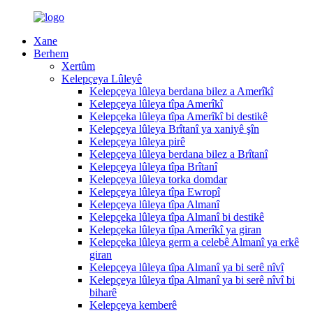
Xane
Berhem
Xertûm
Kelepçeya Lûleyê
Kelepçeya lûleya berdana bilez a Amerîkî
Kelepçeya lûleya tîpa Amerîkî
Kelepçeka lûleya tîpa Amerîkî bi destikê
Kelepçeya lûleya Brîtanî ya xaniyê şîn
Kelepçeya lûleya pirê
Kelepçeya lûleya berdana bilez a Brîtanî
Kelepçeya lûleya tîpa Brîtanî
Kelepçeya lûleya torka domdar
Kelepçeya lûleya tîpa Ewropî
Kelepçeya lûleya tîpa Almanî
Kelepçeka lûleya tîpa Almanî bi destikê
Kelepçeka lûleya tîpa Amerîkî ya giran
Kelepçeka lûleya germ a celebê Almanî ya erkê
giran
Kelepçeya lûleya tîpa Almanî ya bi serê nîvî
Kelepçeya lûleya tîpa Almanî ya bi serê nîvî bi
biharê
Kelepçeya kemberê