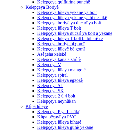
Kelepçeya qulfkirina punchê
Kelepçeya Boriyê
Kelepçeya lûleya yekane ya bolt
Kelepçeya lûleya yekane ya bi destikê
Kelepçeya boriyê ya ducarî ya bolt
Kelepçeya lûleya T bolt
Kelepçeya lûleya ducarî ya bolt a yekane
Kelepçeya lûleya T bolt bi biharê re
Kelepçeya boriyê bi gomî
Kelepçeya lûleyê bê gomî
Asêgeha xelekê
Kelepçeya kanala strûtê
Kelepçeya V
Kelepçeya lûleya mangotê
Kelepçeya spiral
Kelepçeya lûleya egzozê
Kelepçeya SL
Kelepçeya SK
Kelepçeya 2 û 4 bolt
Kelepçeya neynûkan
Klîpa lûleyê
Kelepçeya P ya Lastîkî
Klîpa pêçayî ya PVC
Kelepçeya lûleya biharê
Kelepçeya lûleya guhê yekane