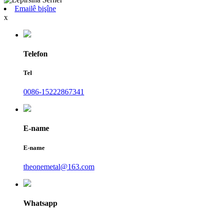
Emailê bişîne
x
Telefon
Tel
0086-15222867341
E-name
E-name
theonemetal@163.com
Whatsapp