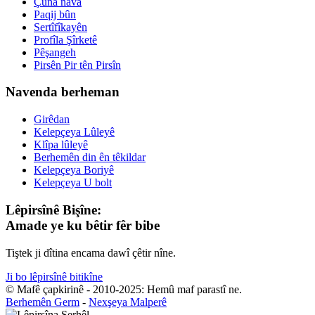
Çûna nava
Paqij bûn
Sertîfîkayên
Profîla Şîrketê
Pêşangeh
Pirsên Pir tên Pirsîn
Navenda berheman
Girêdan
Kelepçeya Lûleyê
Klîpa lûleyê
Berhemên din ên têkildar
Kelepçeya Boriyê
Kelepçeya U bolt
Lêpirsînê Bişîne:
Amade ye ku bêtir fêr bibe
Tiştek ji dîtina encama dawî çêtir nîne.
Ji bo lêpirsînê bitikîne
© Mafê çapkirinê - 2010-2025: Hemû maf parastî ne.
Berhemên Germ
-
Nexşeya Malperê