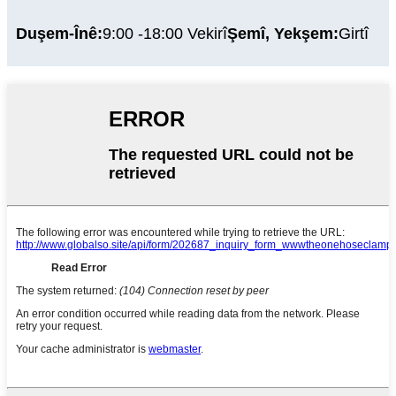
Duşem-Înê:
9:00 -18:00 Vekirî
Şemî, Yekşem:
Girtî