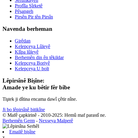
Sertîfîkayên
Profîla Şîrketê
Pêşangeh
Pirsên Pir tên Pirsîn
Navenda berheman
Girêdan
Kelepçeya Lûleyê
Klîpa lûleyê
Berhemên din ên têkildar
Kelepçeya Boriyê
Kelepçeya U bolt
Lêpirsînê Bişîne:
Amade ye ku bêtir fêr bibe
Tiştek ji dîtina encama dawî çêtir nîne.
Ji bo lêpirsînê bitikîne
© Mafê çapkirinê - 2010-2025: Hemû maf parastî ne.
Berhemên Germ
-
Nexşeya Malperê
Emailê bişîne
x