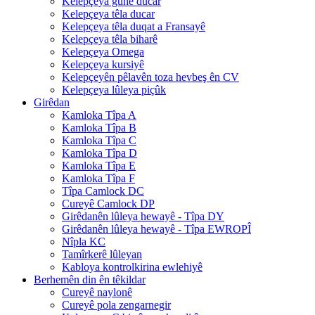
Kelepçeya guhê ducar
Kelepçeya têla ducar
Kelepçeya têla duqat a Fransayê
Kelepçeya têla biharê
Kelepçeya Omega
Kelepçeya kursiyê
Kelepçeyên pêlavên toza hevbeş ên CV
Kelepçeya lûleya piçûk
Girêdan
Kamloka Tîpa A
Kamloka Tîpa B
Kamloka Tîpa C
Kamloka Tîpa D
Kamloka Tîpa E
Kamloka Tîpa F
Tîpa Camlock DC
Cureyê Camlock DP
Girêdanên lûleya hewayê - Tîpa DY
Girêdanên lûleya hewayê - Tîpa EWROPÎ
Nîpla KC
Tamîrkerê lûleyan
Kabloya kontrolkirina ewlehiyê
Berhemên din ên têkildar
Cureyê naylonê
Cureyê pola zengarnegir