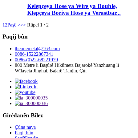
Kelepçeya Hose ya Wire ya Double,
Klepçeya Boriya Hose ya Verastbar...
1
2
Paşê >
>>
Rûpel 1 / 2
Paqij bûn
theonemetal@163.com
0086-15222867341
0086-(0)22-68221979
800 Metre li Başûrê Hikûmeta Bajarokê Yanzhuang li
Wîlayeta Jinghai, Bajarê Tianjin, Çîn
Girêdanên Bilez
Çûna nava
Paqij bûn