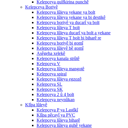
Kelepçeya qulfkirina punchê
Kelepçeya Boriyê
Kelepçeya lûleya yekane ya bolt
Kelepçeya lûleya yekane ya bi destikê
Kelepçeya boriyê ya ducarî ya bolt
Kelepçeya lûleya T bolt
Kelepçeya lûleya ducarî ya bolt a yekane
Kelepçeya lûleya T bolt bi biharê re
Kelepçeya boriyê bi gomî
Kelepçeya lûleyê bê gomî
Asêgeha xelekê
Kelepçeya kanala strûtê
Kelepçeya V
Kelepçeya lûleya mangotê
Kelepçeya spiral
Kelepçeya lûleya egzozê
Kelepçeya SL
Kelepçeya SK
Kelepçeya 2 û 4 bolt
Kelepçeya neynûkan
Klîpa lûleyê
Kelepçeya P ya Lastîkî
Klîpa pêçayî ya PVC
Kelepçeya lûleya biharê
Kelepçeya lûleya guhê yekane