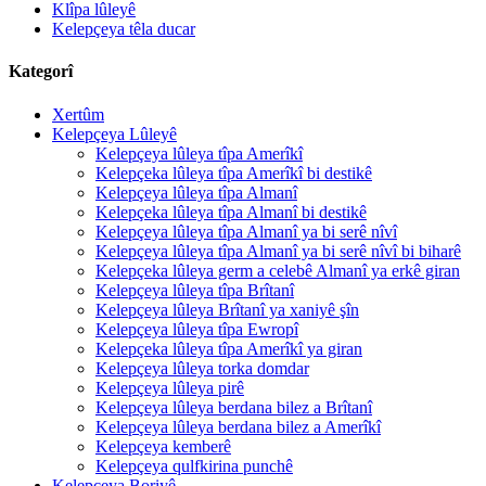
Klîpa lûleyê
Kelepçeya têla ducar
Kategorî
Xertûm
Kelepçeya Lûleyê
Kelepçeya lûleya tîpa Amerîkî
Kelepçeka lûleya tîpa Amerîkî bi destikê
Kelepçeya lûleya tîpa Almanî
Kelepçeka lûleya tîpa Almanî bi destikê
Kelepçeya lûleya tîpa Almanî ya bi serê nîvî
Kelepçeya lûleya tîpa Almanî ya bi serê nîvî bi biharê
Kelepçeka lûleya germ a celebê Almanî ya erkê giran
Kelepçeya lûleya tîpa Brîtanî
Kelepçeya lûleya Brîtanî ya xaniyê şîn
Kelepçeya lûleya tîpa Ewropî
Kelepçeka lûleya tîpa Amerîkî ya giran
Kelepçeya lûleya torka domdar
Kelepçeya lûleya pirê
Kelepçeya lûleya berdana bilez a Brîtanî
Kelepçeya lûleya berdana bilez a Amerîkî
Kelepçeya kemberê
Kelepçeya qulfkirina punchê
Kelepçeya Boriyê