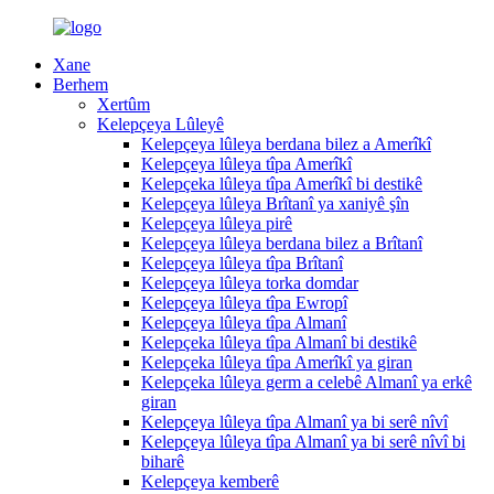
Xane
Berhem
Xertûm
Kelepçeya Lûleyê
Kelepçeya lûleya berdana bilez a Amerîkî
Kelepçeya lûleya tîpa Amerîkî
Kelepçeka lûleya tîpa Amerîkî bi destikê
Kelepçeya lûleya Brîtanî ya xaniyê şîn
Kelepçeya lûleya pirê
Kelepçeya lûleya berdana bilez a Brîtanî
Kelepçeya lûleya tîpa Brîtanî
Kelepçeya lûleya torka domdar
Kelepçeya lûleya tîpa Ewropî
Kelepçeya lûleya tîpa Almanî
Kelepçeka lûleya tîpa Almanî bi destikê
Kelepçeka lûleya tîpa Amerîkî ya giran
Kelepçeka lûleya germ a celebê Almanî ya erkê
giran
Kelepçeya lûleya tîpa Almanî ya bi serê nîvî
Kelepçeya lûleya tîpa Almanî ya bi serê nîvî bi
biharê
Kelepçeya kemberê