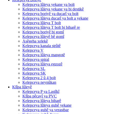
Kelepçeya lûleya yekane ya bolt
Kelepçeya lûleya yekane ya bi destikê
Kelepçeya boriyê ya ducarî ya bolt
Kelepçeya lûleya ducarî ya bolt a yekane
Kelepçeya lûleya T bolt
Kelepçeya lûleya T bolt bi biharê re
Kelepçeya boriyê bi gomî
Kelepçeya lûleyê bê gomî
Asêgeha xelekê
Kelepçeya kanala strûtê
Kelepçeya V
Kelepçeya lûleya mangotê
Kelepçeya spiral
Kelepçeya lûleya egzozê
Kelepçeya SL
Kelepçeya SK
Kelepçeya 2 û 4 bolt
Kelepçeya neynûkan
Klîpa lûleyê
Kelepçeya P ya Lastîkî
Klîpa pêçayî ya PVC
Kelepçeya lûleya biharê
Kelepçeya lûleya guhê yekane
Kelepçeya guhê ya verastbar