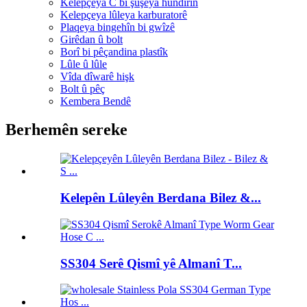
Kelepçeya C bi şûşeya hundirîn
Kelepçeya lûleya karburatorê
Plaqeya bingehîn bi gwîzê
Girêdan û bolt
Borî bi pêçandina plastîk
Lûle û lûle
Vîda dîwarê hişk
Bolt û pêç
Kembera Bendê
Berhemên sereke
Kelepên Lûleyên Berdana Bilez &...
SS304 Serê Qismî yê Almanî T...