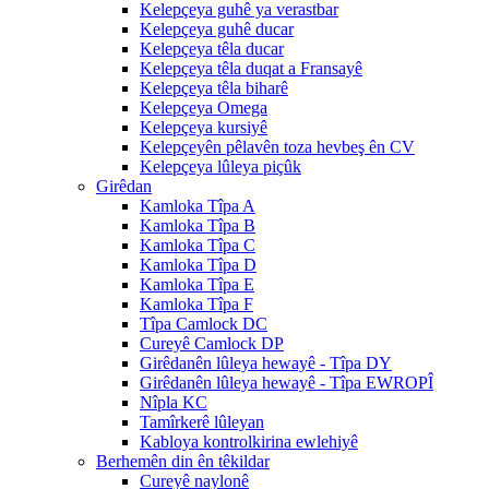
Kelepçeya guhê ya verastbar
Kelepçeya guhê ducar
Kelepçeya têla ducar
Kelepçeya têla duqat a Fransayê
Kelepçeya têla biharê
Kelepçeya Omega
Kelepçeya kursiyê
Kelepçeyên pêlavên toza hevbeş ên CV
Kelepçeya lûleya piçûk
Girêdan
Kamloka Tîpa A
Kamloka Tîpa B
Kamloka Tîpa C
Kamloka Tîpa D
Kamloka Tîpa E
Kamloka Tîpa F
Tîpa Camlock DC
Cureyê Camlock DP
Girêdanên lûleya hewayê - Tîpa DY
Girêdanên lûleya hewayê - Tîpa EWROPÎ
Nîpla KC
Tamîrkerê lûleyan
Kabloya kontrolkirina ewlehiyê
Berhemên din ên têkildar
Cureyê naylonê