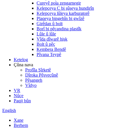
Cureyê pola zengarnegir
Kelepçeya C bi şûşeya hundirîn
Kelepçeya lûleya karburatorê
Plaqeya bingehîn bi gwîzê
Girêdan û bolt
Borî bi pêçandina plastîk
Lûle û lûle
Vîda dîwarê hişk
Bolt û pêç
Kembera Bendê
Pîvana Teypê
Ketelog
Çûna nava
Profîla Şîrketê
Dîroka Pêşveçûnê
Pêşangeh
Vîdyo
VR
Nûçe
Paqij bûn
English
Xane
Berhem