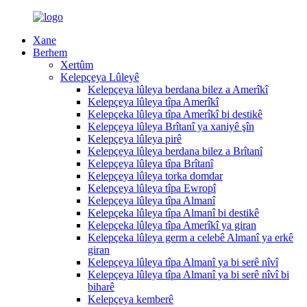
Xane
Berhem
Xertûm
Kelepçeya Lûleyê
Kelepçeya lûleya berdana bilez a Amerîkî
Kelepçeya lûleya tîpa Amerîkî
Kelepçeka lûleya tîpa Amerîkî bi destikê
Kelepçeya lûleya Brîtanî ya xaniyê şîn
Kelepçeya lûleya pirê
Kelepçeya lûleya berdana bilez a Brîtanî
Kelepçeya lûleya tîpa Brîtanî
Kelepçeya lûleya torka domdar
Kelepçeya lûleya tîpa Ewropî
Kelepçeya lûleya tîpa Almanî
Kelepçeka lûleya tîpa Almanî bi destikê
Kelepçeka lûleya tîpa Amerîkî ya giran
Kelepçeka lûleya germ a celebê Almanî ya erkê
giran
Kelepçeya lûleya tîpa Almanî ya bi serê nîvî
Kelepçeya lûleya tîpa Almanî ya bi serê nîvî bi
biharê
Kelepçeya kemberê