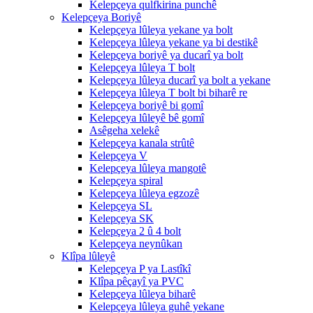
Kelepçeya qulfkirina punchê
Kelepçeya Boriyê
Kelepçeya lûleya yekane ya bolt
Kelepçeya lûleya yekane ya bi destikê
Kelepçeya boriyê ya ducarî ya bolt
Kelepçeya lûleya T bolt
Kelepçeya lûleya ducarî ya bolt a yekane
Kelepçeya lûleya T bolt bi biharê re
Kelepçeya boriyê bi gomî
Kelepçeya lûleyê bê gomî
Asêgeha xelekê
Kelepçeya kanala strûtê
Kelepçeya V
Kelepçeya lûleya mangotê
Kelepçeya spiral
Kelepçeya lûleya egzozê
Kelepçeya SL
Kelepçeya SK
Kelepçeya 2 û 4 bolt
Kelepçeya neynûkan
Klîpa lûleyê
Kelepçeya P ya Lastîkî
Klîpa pêçayî ya PVC
Kelepçeya lûleya biharê
Kelepçeya lûleya guhê yekane