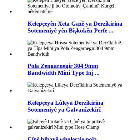
Kelepçeyên Xeta Gazê ya Derzîkirina
Sotemeniyê yên Bişkokên Perfe ...
Pola Zengarnegir 304 9mm
Bandwidth Mini Type Inj ...
Kelepçeya Lûleya Derzîkirina
Sotemeniyê ya Galvanîzekirî
Çînê bihayê wholesale pola