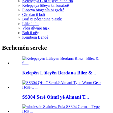
Kelepçeya C bi şûşeya hundirîn
Kelepçeya lûleya karburatorê
Plaqeya bingehîn bi gwîzê
Girêdan û bolt
Borî bi pêçandina plastîk
Lûle û lûle
Vîda dîwarê hişk
Bolt û pêç
Kembera Bendê
Berhemên sereke
Kelepên Lûleyên Berdana Bilez &...
SS304 Serê Qismî yê Almanî T...