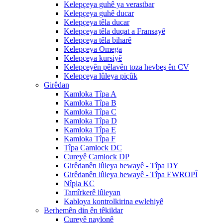
Kelepçeya guhê ya verastbar
Kelepçeya guhê ducar
Kelepçeya têla ducar
Kelepçeya têla duqat a Fransayê
Kelepçeya têla biharê
Kelepçeya Omega
Kelepçeya kursiyê
Kelepçeyên pêlavên toza hevbeş ên CV
Kelepçeya lûleya piçûk
Girêdan
Kamloka Tîpa A
Kamloka Tîpa B
Kamloka Tîpa C
Kamloka Tîpa D
Kamloka Tîpa E
Kamloka Tîpa F
Tîpa Camlock DC
Cureyê Camlock DP
Girêdanên lûleya hewayê - Tîpa DY
Girêdanên lûleya hewayê - Tîpa EWROPÎ
Nîpla KC
Tamîrkerê lûleyan
Kabloya kontrolkirina ewlehiyê
Berhemên din ên têkildar
Cureyê naylonê