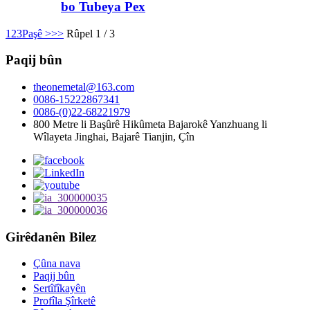
bo Tubeya Pex
1
2
3
Paşê >
>>
Rûpel 1 / 3
Paqij bûn
theonemetal@163.com
0086-15222867341
0086-(0)22-68221979
800 Metre li Başûrê Hikûmeta Bajarokê Yanzhuang li
Wîlayeta Jinghai, Bajarê Tianjin, Çîn
Girêdanên Bilez
Çûna nava
Paqij bûn
Sertîfîkayên
Profîla Şîrketê