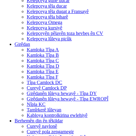
Kelepçeya guhê ducar
Kelepçeya têla ducar
Kelepçeya têla duqat a Fransayê
Kelepçeya têla biharê
Kelepçeya Omega
Kelepçeya kursiyê
Kelepçeyên pêlavên toza hevbeş ên CV
Kelepçeya lûleya piçûk
Girêdan
Kamloka Tîpa A
Kamloka Tîpa B
Kamloka Tîpa C
Kamloka Tîpa D
Kamloka Tîpa E
Kamloka Tîpa F
Tîpa Camlock DC
Cureyê Camlock DP
Girêdanên lûleya hewayê - Tîpa DY
Girêdanên lûleya hewayê - Tîpa EWROPÎ
Nîpla KC
Tamîrkerê lûleyan
Kabloya kontrolkirina ewlehiyê
Berhemên din ên têkildar
Cureyê naylonê
Cureyê pola zengarnegir