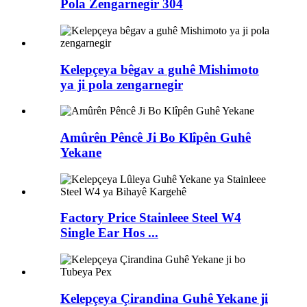
Pola Zengarnegir 304
Kelepçeya bêgav a guhê Mishimoto
ya ji pola zengarnegir
Amûrên Pêncê Ji Bo Klîpên Guhê
Yekane
Factory Price Stainleee Steel W4
Single Ear Hos ...
Kelepçeya Çirandina Guhê Yekane ji