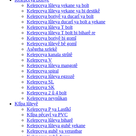
Kelepçeya lûleya yekane ya bolt
Kelepçeya lûleya yekane ya bi destikê
Kelepçeya boriyê ya ducarî ya bolt
Kelepçeya lûleya ducarî ya bolt a yekane
Kelepçeya lûleya T bolt
Kelepçeya lûleya T bolt bi biharê re
Kelepçeya boriyê bi gomî
Kelepçeya lûleyê bê gomî
Asêgeha xelekê
Kelepçeya kanala strûtê
Kelepçeya V
Kelepçeya lûleya mangotê
Kelepçeya spiral
Kelepçeya lûleya egzozê
Kelepçeya SL
Kelepçeya SK
Kelepçeya 2 û 4 bolt
Kelepçeya neynûkan
Klîpa lûleyê
Kelepçeya P ya Lastîkî
Klîpa pêçayî ya PVC
Kelepçeya lûleya biharê
Kelepçeya lûleya guhê yekane
Kelepçeya guhê ya verastbar