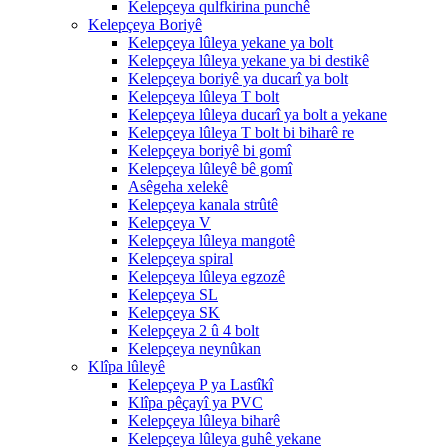
Kelepçeya qulfkirina punchê
Kelepçeya Boriyê
Kelepçeya lûleya yekane ya bolt
Kelepçeya lûleya yekane ya bi destikê
Kelepçeya boriyê ya ducarî ya bolt
Kelepçeya lûleya T bolt
Kelepçeya lûleya ducarî ya bolt a yekane
Kelepçeya lûleya T bolt bi biharê re
Kelepçeya boriyê bi gomî
Kelepçeya lûleyê bê gomî
Asêgeha xelekê
Kelepçeya kanala strûtê
Kelepçeya V
Kelepçeya lûleya mangotê
Kelepçeya spiral
Kelepçeya lûleya egzozê
Kelepçeya SL
Kelepçeya SK
Kelepçeya 2 û 4 bolt
Kelepçeya neynûkan
Klîpa lûleyê
Kelepçeya P ya Lastîkî
Klîpa pêçayî ya PVC
Kelepçeya lûleya biharê
Kelepçeya lûleya guhê yekane