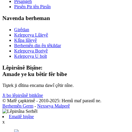
Pêşangeh
Pirsên Pir tên Pirsîn
Navenda berheman
Girêdan
Kelepçeya Lûleyê
Klîpa lûleyê
Berhemên din ên têkildar
Kelepçeya Boriyê
Kelepçeya U bolt
Lêpirsînê Bişîne:
Amade ye ku bêtir fêr bibe
Tiştek ji dîtina encama dawî çêtir nîne.
Ji bo lêpirsînê bitikîne
© Mafê çapkirinê - 2010-2025: Hemû maf parastî ne.
Berhemên Germ
-
Nexşeya Malperê
Emailê bişîne
x