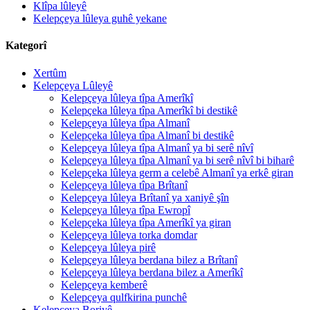
Klîpa lûleyê
Kelepçeya lûleya guhê yekane
Kategorî
Xertûm
Kelepçeya Lûleyê
Kelepçeya lûleya tîpa Amerîkî
Kelepçeka lûleya tîpa Amerîkî bi destikê
Kelepçeya lûleya tîpa Almanî
Kelepçeka lûleya tîpa Almanî bi destikê
Kelepçeya lûleya tîpa Almanî ya bi serê nîvî
Kelepçeya lûleya tîpa Almanî ya bi serê nîvî bi biharê
Kelepçeka lûleya germ a celebê Almanî ya erkê giran
Kelepçeya lûleya tîpa Brîtanî
Kelepçeya lûleya Brîtanî ya xaniyê şîn
Kelepçeya lûleya tîpa Ewropî
Kelepçeka lûleya tîpa Amerîkî ya giran
Kelepçeya lûleya torka domdar
Kelepçeya lûleya pirê
Kelepçeya lûleya berdana bilez a Brîtanî
Kelepçeya lûleya berdana bilez a Amerîkî
Kelepçeya kemberê
Kelepçeya qulfkirina punchê
Kelepçeya Boriyê