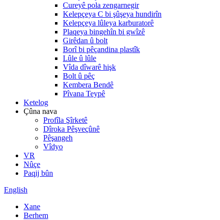
Cureyê pola zengarnegir
Kelepçeya C bi şûşeya hundirîn
Kelepçeya lûleya karburatorê
Plaqeya bingehîn bi gwîzê
Girêdan û bolt
Borî bi pêçandina plastîk
Lûle û lûle
Vîda dîwarê hişk
Bolt û pêç
Kembera Bendê
Pîvana Teypê
Ketelog
Çûna nava
Profîla Şîrketê
Dîroka Pêşveçûnê
Pêşangeh
Vîdyo
VR
Nûçe
Paqij bûn
English
Xane
Berhem