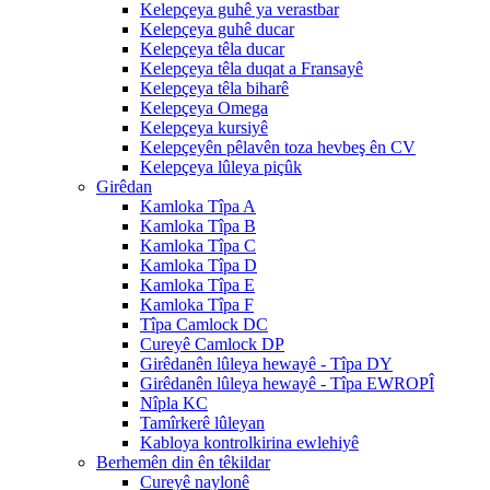
Kelepçeya guhê ya verastbar
Kelepçeya guhê ducar
Kelepçeya têla ducar
Kelepçeya têla duqat a Fransayê
Kelepçeya têla biharê
Kelepçeya Omega
Kelepçeya kursiyê
Kelepçeyên pêlavên toza hevbeş ên CV
Kelepçeya lûleya piçûk
Girêdan
Kamloka Tîpa A
Kamloka Tîpa B
Kamloka Tîpa C
Kamloka Tîpa D
Kamloka Tîpa E
Kamloka Tîpa F
Tîpa Camlock DC
Cureyê Camlock DP
Girêdanên lûleya hewayê - Tîpa DY
Girêdanên lûleya hewayê - Tîpa EWROPÎ
Nîpla KC
Tamîrkerê lûleyan
Kabloya kontrolkirina ewlehiyê
Berhemên din ên têkildar
Cureyê naylonê