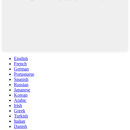
English
French
German
Portuguese
Spanish
Russian
Japanese
Korean
Arabic
Irish
Greek
Turkish
Italian
Danish