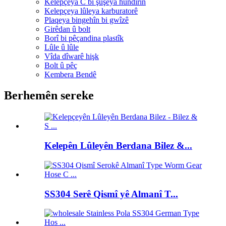
Kelepçeya C bi şûşeya hundirîn
Kelepçeya lûleya karburatorê
Plaqeya bingehîn bi gwîzê
Girêdan û bolt
Borî bi pêçandina plastîk
Lûle û lûle
Vîda dîwarê hişk
Bolt û pêç
Kembera Bendê
Berhemên sereke
Kelepên Lûleyên Berdana Bilez &...
SS304 Serê Qismî yê Almanî T...