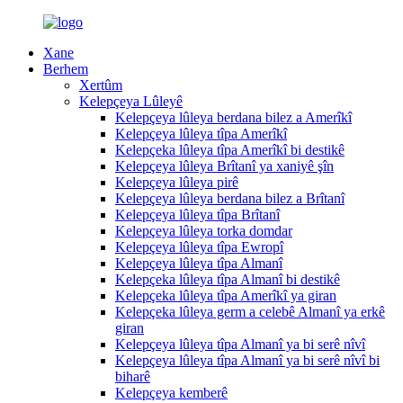
Xane
Berhem
Xertûm
Kelepçeya Lûleyê
Kelepçeya lûleya berdana bilez a Amerîkî
Kelepçeya lûleya tîpa Amerîkî
Kelepçeka lûleya tîpa Amerîkî bi destikê
Kelepçeya lûleya Brîtanî ya xaniyê şîn
Kelepçeya lûleya pirê
Kelepçeya lûleya berdana bilez a Brîtanî
Kelepçeya lûleya tîpa Brîtanî
Kelepçeya lûleya torka domdar
Kelepçeya lûleya tîpa Ewropî
Kelepçeya lûleya tîpa Almanî
Kelepçeka lûleya tîpa Almanî bi destikê
Kelepçeka lûleya tîpa Amerîkî ya giran
Kelepçeka lûleya germ a celebê Almanî ya erkê
giran
Kelepçeya lûleya tîpa Almanî ya bi serê nîvî
Kelepçeya lûleya tîpa Almanî ya bi serê nîvî bi
biharê
Kelepçeya kemberê